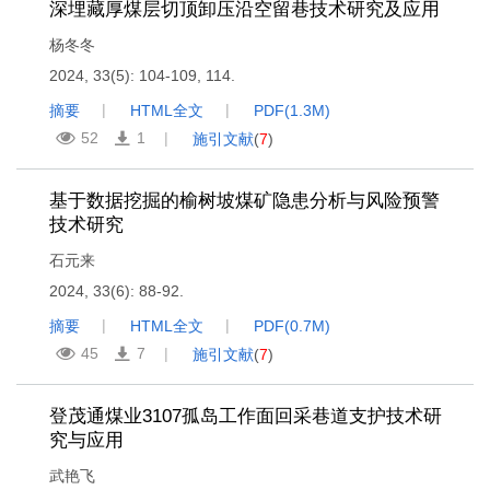
深埋藏厚煤层切顶卸压沿空留巷技术研究及应用
杨冬冬
2024, 33(5): 104-109, 114.
摘要
HTML全文
PDF(
1.3M
)
52
1
施引文献
(
7
)
基于数据挖掘的榆树坡煤矿隐患分析与风险预警
技术研究
石元来
2024, 33(6): 88-92.
摘要
HTML全文
PDF(
0.7M
)
45
7
施引文献
(
7
)
登茂通煤业3107孤岛工作面回采巷道支护技术研
究与应用
武艳飞